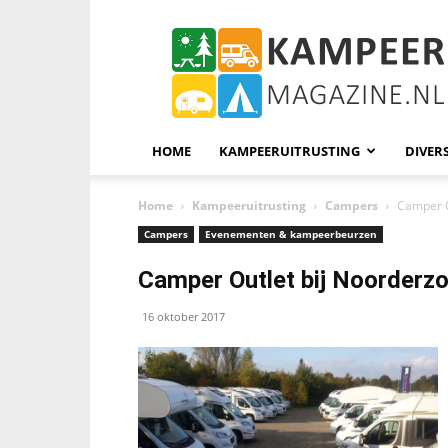
KampeerMagazine
HOME
KAMPEERUITRUSTING
DIVER
Home
Kampeeruitrusting
Campers
Camper O
Campers
Evenementen & kampeerbeurzen
Camper Outlet bij Noorderz
16 oktober 2017