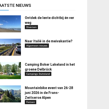
AATSTE NIEUWS
Ontdek de lente dichtbij én ver
weg
Diversen
Naar Italië in de meivakantie?
Algemeen nieuws
Camping Boker Lakeland in het
groene Delbrück
Campings Duitsland
Mountainbike event van 26-28
juni 2026 in de Frans-
Zwitserse Alpen
Fietsen