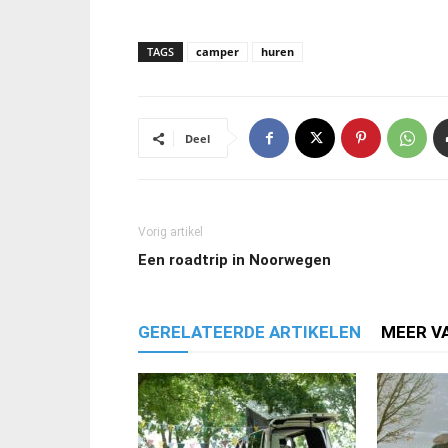
TAGS
camper
huren
Deel
Vorig artikel
Een roadtrip in Noorwegen
GERELATEERDE ARTIKELEN
MEER V