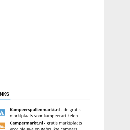
INKS
Kampeerspullenmarkt.nl
- de gratis
marktplaats voor kampeerartikelen.
Campermarkt.nl
- gratis marktplaats
voor nieuwe en gebruikte campers.