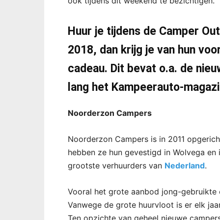
ook tijdens dit weekend te bezichtigen.
Huur je tijdens de Camper Out
2018, dan krijg je van hun vo
cadeau. Dit bevat o.a. de nie
lang het Kampeerauto-magazin
Noorderzon Campers
Noorderzon Campers is in 2011 opgericht
hebben ze hun gevestigd in Wolvega en i
grootste verhuurders van
Nederland
.
Vooral het grote aanbod jong-gebruikte
Vanwege de grote huurvloot is er elk ja
Ten opzichte van geheel nieuwe campers z