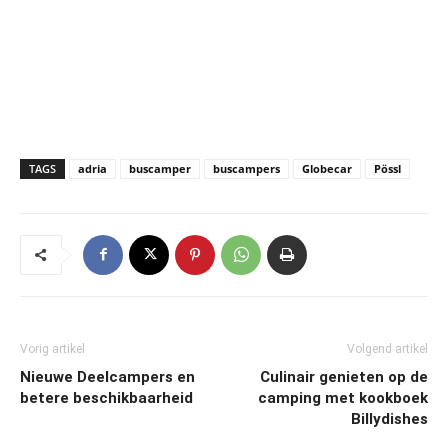
TAGS
adria
buscamper
buscampers
Globecar
Pössl
Vorig artikel
Volgend artikel
Nieuwe Deelcampers en
Culinair genieten op de
betere beschikbaarheid
camping met kookboek
Billydishes