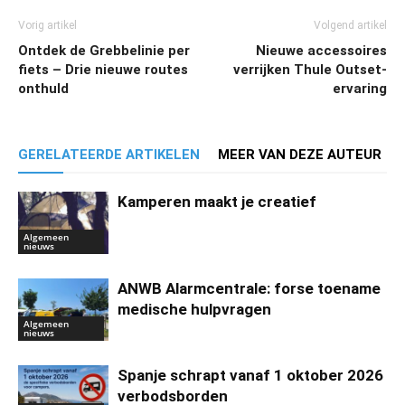
Vorig artikel
Volgend artikel
Ontdek de Grebbelinie per
Nieuwe accessoires
fiets – Drie nieuwe routes
verrijken Thule Outset-
onthuld
ervaring
GERELATEERDE ARTIKELEN
MEER VAN DEZE AUTEUR
Kamperen maakt je creatief
Algemeen
nieuws
ANWB Alarmcentrale: forse toename
medische hulpvragen
Algemeen
nieuws
Spanje schrapt vanaf 1 oktober 2026
verbodsborden