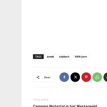
TAGS
anwb
tabbert
VAN-Jorn
Deel
Vorig artikel
Camping Nistertal in het Westerwald