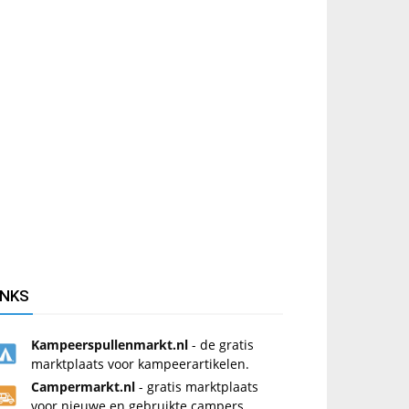
INKS
Kampeerspullenmarkt.nl
- de gratis
marktplaats voor kampeerartikelen.
Campermarkt.nl
- gratis marktplaats
voor nieuwe en gebruikte campers.