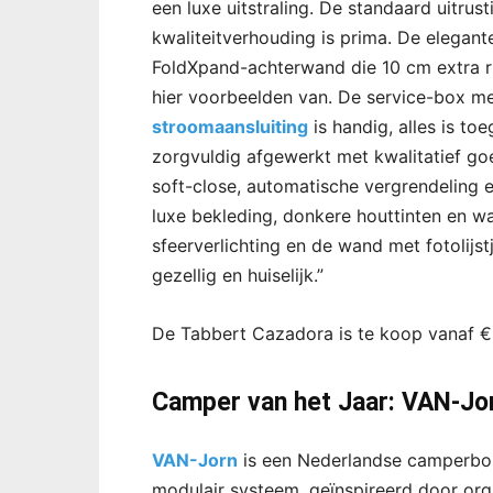
een luxe uitstraling. De standaard uitrust
kwaliteitverhouding is prima. De elegant
FoldXpand-achterwand die 10 cm extra ru
hier voorbeelden van. De service-box me
stroomaansluiting
is handig, alles is toe
zorgvuldig afgewerkt met kwalitatief go
soft-close, automatische vergrendeling e
luxe bekleding, donkere houttinten en w
sfeerverlichting en de wand met fotolijs
gezellig en huiselijk.”
De Tabbert Cazadora is te koop vanaf €
Camper van het Jaar: VAN-Jo
VAN-Jorn
is een Nederlandse camperbo
modulair systeem, geïnspireerd door orga