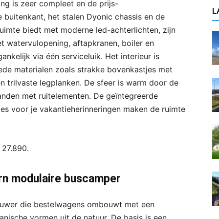
ing is zeer compleet en de prijs-
L
e buitenkant, het stalen Dyonic chassis en de
imte biedt met moderne led-achterlichten, zijn
t watervulopening, aftapkranen, boiler en
gankelijk via één serviceluik. Het interieur is
ede materialen zoals strakke bovenkastjes met
n trilvaste legplanken. De sfeer is warm door de
anden met ruitelementen. De geïntegreerde
tjes voor je vakantieherinneringen maken de ruimte
 27.890.
rn modulaire buscamper
uwer die bestelwagens ombouwt met een
nische vormen uit de natuur. De basis is een