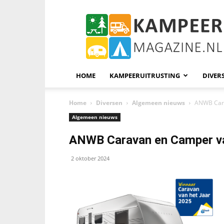
KampeerMagazine
HOME
KAMPEERUITRUSTING
DIVER
Home
Diversen
Algemeen nieuws
ANWB Cara
Algemeen nieuws
ANWB Caravan en Camper va
2 oktober 2024