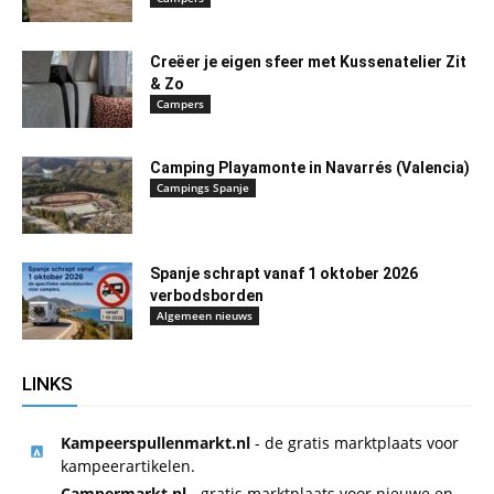
Creëer je eigen sfeer met Kussenatelier Zit
& Zo
Campers
Camping Playamonte in Navarrés (Valencia)
Campings Spanje
Spanje schrapt vanaf 1 oktober 2026
verbodsborden
Algemeen nieuws
LINKS
Kampeerspullenmarkt.nl
- de gratis marktplaats voor
kampeerartikelen.
Campermarkt.nl
- gratis marktplaats voor nieuwe en