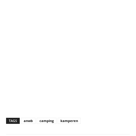
TAGS
anwb
camping
kamperen