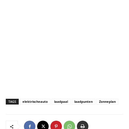
TAGS
elektrischeauto
laadpaal
laadpunten
Zonneplan