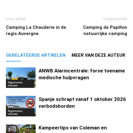
Vorig artikel
Volgend artikel
Camping La Chauderie in de
Camping de Papillon
regio Auvergne
natuurrijke camping
GERELATEERDE ARTIKELEN
MEER VAN DEZE AUTEUR
ANWB Alarmcentrale: forse toename
medische hulpvragen
Algemeen
nieuws
Spanje schrapt vanaf 1 oktober 2026
verbodsborden
Algemeen
nieuws
Kampeertips van Coleman en