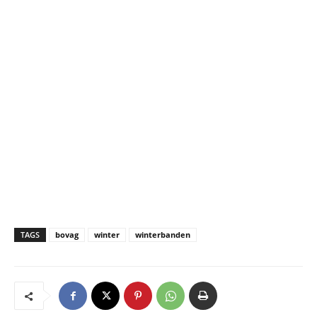
TAGS
bovag
winter
winterbanden