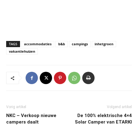
TAGS
accommodaties
b&b
campings
inhetgroen
vakantiehuizen
Vorig artikel
Volgend artikel
NKC – Verkoop nieuwe
De 100% elektrische 4×4
campers daalt
Solar Camper van ETARKI