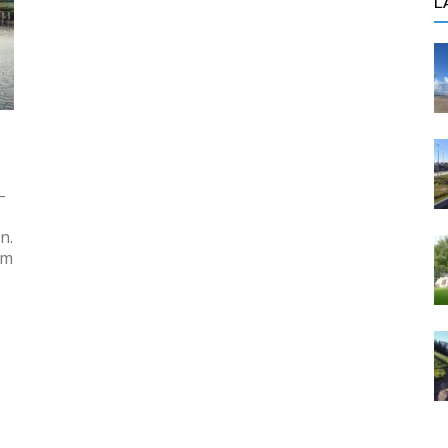
L
–
n.
um