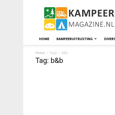
KampeerMagazine
HOME
KAMPEERUITRUSTING
DIVER
Home
Tags
B&b
Tag: b&b