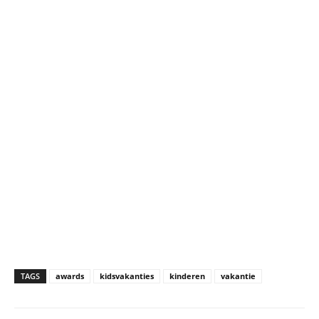
TAGS
awards
kidsvakanties
kinderen
vakantie