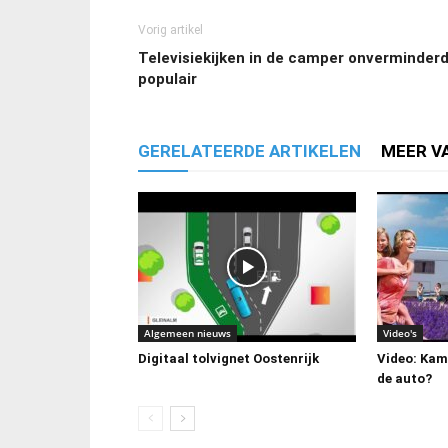
Vorig artikel
Televisiekijken in de camper onverminder
populair
GERELATEERDE ARTIKELEN
MEER V
Algemeen nieuws
Video's
Digitaal tolvignet Oostenrijk
Video: Kamp
de auto?