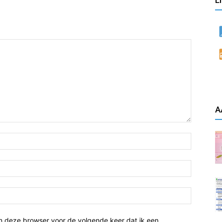
L
A
n deze browser voor de volgende keer dat ik een