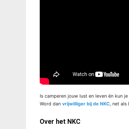
Is camperen jouw lust en leven én kun j
Word dan
vrijwilliger bij de NKC
, net al
Over het NKC