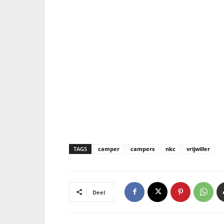
TAGS
camper
campers
nkc
vrijwiller
Deel