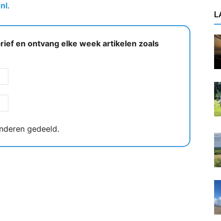
nl
.
L
ief en ontvang elke week artikelen zoals
nderen gedeeld.