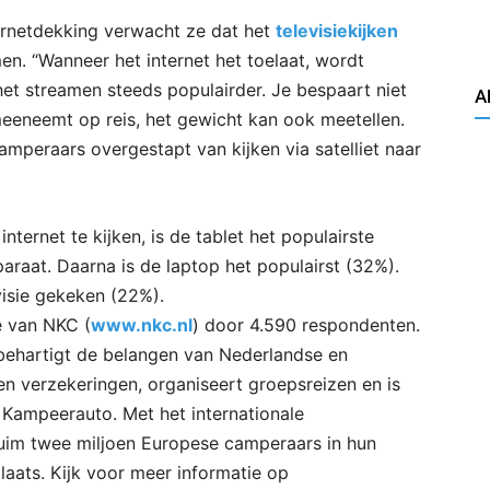
ernetdekking verwacht ze dat het
televisiekijken
en. “Wanneer het internet het toelaat, wordt
et streamen steeds populairder. Je bespaart niet
A
meeneemt op reis, het gewicht kan ook meetellen.
camperaars overgestapt van kijken via satelliet naar
nternet te kijken, is de tablet het populairste
paraat. Daarna is de laptop het populairst (32%).
isie gekeken (22%).
e van NKC (
www.nkc.nl
) door 4.590 respondenten.
behartigt de belangen van Nederlandse en
n verzekeringen, organiseert groepsreizen en is
Kampeerauto. Met het internationale
uim twee miljoen Europese camperaars in hun
laats. Kijk voor meer informatie op