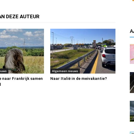
AN DEZE AUTEUR
A
euws
Algemeen nieuws
e naar Frankrijk samen
Naar Italië in de meivakantie?
d