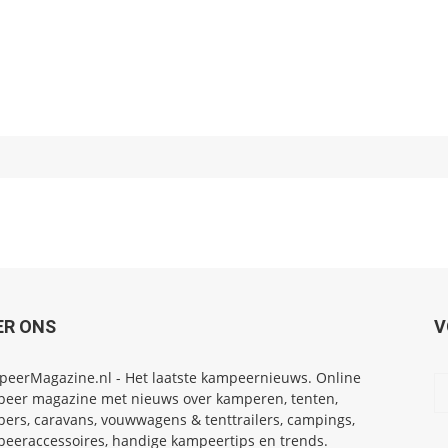
ER ONS
V
eerMagazine.nl - Het laatste kampeernieuws. Online
eer magazine met nieuws over kamperen, tenten,
ers, caravans, vouwwagens & tenttrailers, campings,
eeraccessoires, handige kampeertips en trends.