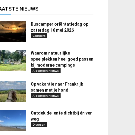
AATSTE NIEUWS
Buscamper oriëntatiedag op
zaterdag 16 mei 2026
Campers
Waarom natuurlijke
speelplekken heel goed passen
bij moderne campings
Algemeen nieuws
Op vakantie naar Frankrijk
samen met je hond
Algemeen nieuws
Ontdek de lente dichtbij én ver
weg
Diversen