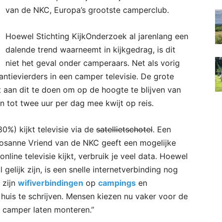
van de NKC, Europa’s grootste camperclub.
Hoewel Stichting KijkOnderzoek al jarenlang een
dalende trend waarneemt in kijkgedrag, is dit
niet het geval onder camperaars. Net als vorig
kantievierders in een camper televisie. De grote
t aan dit te doen om op de hoogte te blijven van
én tot twee uur per dag mee kwijt op reis.
0%) kijkt televisie via de
satellietschotel
. Een
 Rosanne Vriend van de NKC geeft een mogelijke
online televisie kijkt, verbruik je veel data. Hoewel
elijk zijn, is een snelle internetverbinding nog
 zijn
wifiverbindingen
op
campings
en
huis te schrijven. Mensen kiezen nu vaker voor de
n camper laten monteren.”