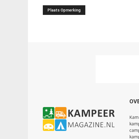
OV
Kamp
kamp
camp
kamp