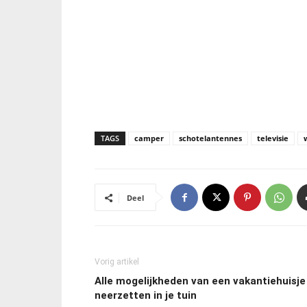
TAGS
camper
schotelantennes
televisie
w
Deel
Vorig artikel
Alle mogelijkheden van een vakantiehuisje
neerzetten in je tuin