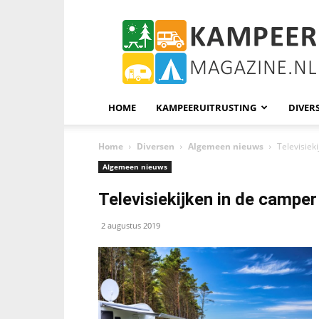
KampeerMagazine
HOME
KAMPEERUITRUSTING
DIVER
Home
Diversen
Algemeen nieuws
Televisiek
Algemeen nieuws
Televisiekijken in de campe
2 augustus 2019