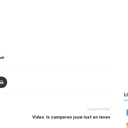
ifi
L
Volgend artikel
Video: Is camperen jouw lust en leven