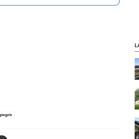
L
spiegels