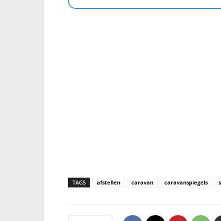
TAGS
afstellen
caravan
caravanspiegels