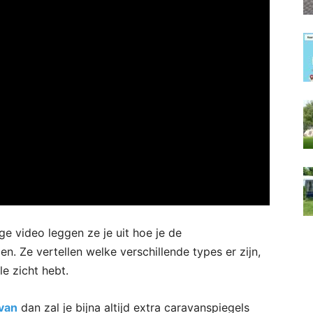
ge video leggen ze je uit hoe je de
n. Ze vertellen welke verschillende types er zijn,
le zicht hebt.
van
dan zal je bijna altijd extra caravanspiegels