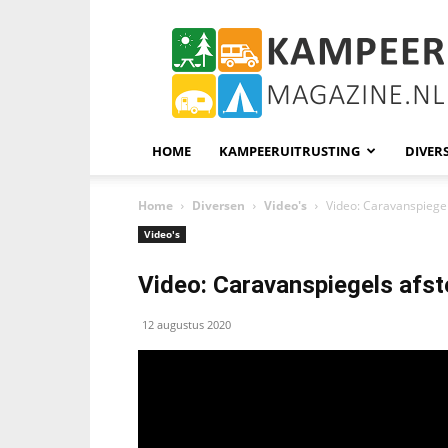
KampeerMagazine
HOME
KAMPEERUITRUSTING
DIVER
Home
Diversen
Video's
Video: Caravanspiegel
Video's
Video: Caravanspiegels afst
12 augustus 2020