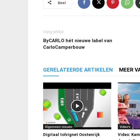
Deel
Vorig artikel
ByCARLO hét nieuwe label van
CarloCamperbouw
GERELATEERDE ARTIKELEN
MEER V
Algemeen nieuws
Video's
Digitaal tolvignet Oostenrijk
Video: Kamp