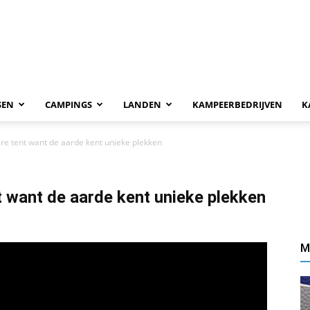
SEN
CAMPINGS
LANDEN
KAMPEERBEDRIJVEN
K
re tent want de aarde kent unieke plekken
t want de aarde kent unieke plekken
M