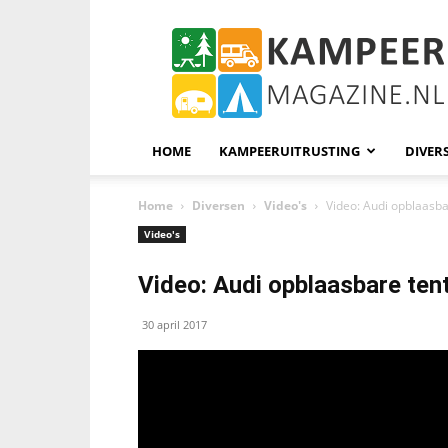
KampeerMagazine
HOME
KAMPEERUITRUSTING
DIVER
Home
Diversen
Video's
Video: Audi opblaasba
Video's
Video: Audi opblaasbare ten
30 april 2017