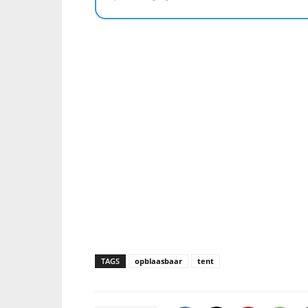
TAGS
opblaasbaar
tent