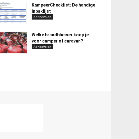
KampeerChecklist: De handige
inpaklijst
Aanbevolen
Welke brandblusser koop je
voor camper of caravan?
Aanbevolen