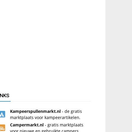
INKS
Kampeerspullenmarkt.nl
- de gratis
marktplaats voor kampeerartikelen.
Campermarkt.nl
- gratis marktplaats
voor nieuwe en gebruikte campers.