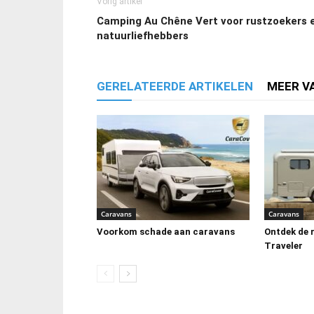
Vorig artikel
Camping Au Chêne Vert voor rustzoekers 
natuurliefhebbers
GERELATEERDE ARTIKELEN
MEER V
Caravans
Caravans
Voorkom schade aan caravans
Ontdek de 
Traveler