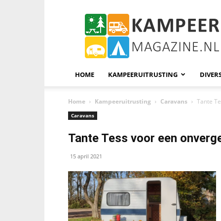
KampeerMagazine
HOME
KAMPEERUITRUSTING
DIVER
Home
Kampeeruitrusting
Caravans
Tante Te
Caravans
Tante Tess voor een onverg
15 april 2021