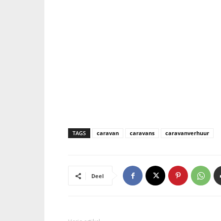
TAGS
caravan
caravans
caravanverhuur
Deel