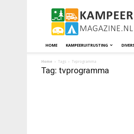
KampeerMagazine
HOME
KAMPEERUITRUSTING
DIVER
Home
Tags
Tvprogramma
Tag: tvprogramma