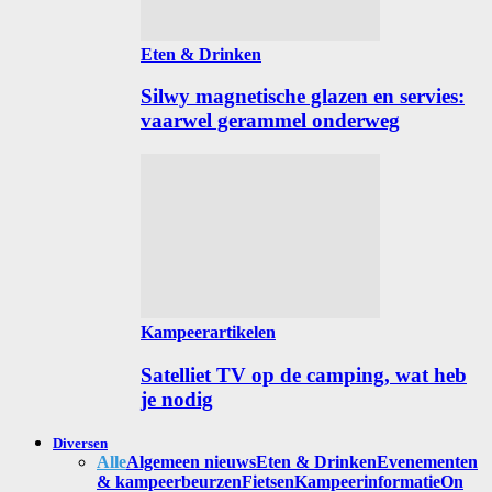
Eten & Drinken
Silwy magnetische glazen en servies:
vaarwel gerammel onderweg
Kampeerartikelen
Satelliet TV op de camping, wat heb
je nodig
Diversen
Alle
Algemeen nieuws
Eten & Drinken
Evenementen
& kampeerbeurzen
Fietsen
Kampeerinformatie
On