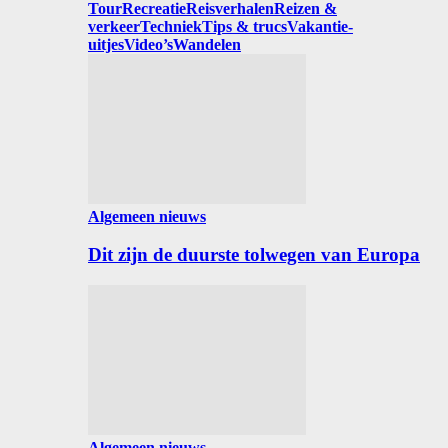
Tour
Recreatie
Reisverhalen
Reizen &
verkeer
Techniek
Tips & trucs
Vakantie-
uitjes
Video’s
Wandelen
Algemeen nieuws
Dit zijn de duurste tolwegen van Europa
Algemeen nieuws