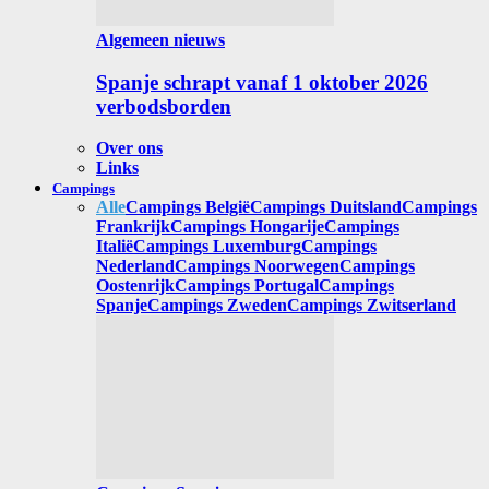
Algemeen nieuws
Spanje schrapt vanaf 1 oktober 2026
verbodsborden
Over ons
Links
Campings
Alle
Campings België
Campings Duitsland
Campings
Frankrijk
Campings Hongarije
Campings
Italië
Campings Luxemburg
Campings
Nederland
Campings Noorwegen
Campings
Oostenrijk
Campings Portugal
Campings
Spanje
Campings Zweden
Campings Zwitserland