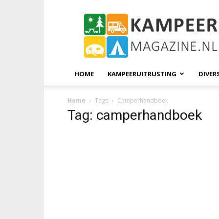
KampeerMagazine
HOME
KAMPEERUITRUSTING
DIVER
Home
Tags
Camperhandboek
Tag: camperhandboek