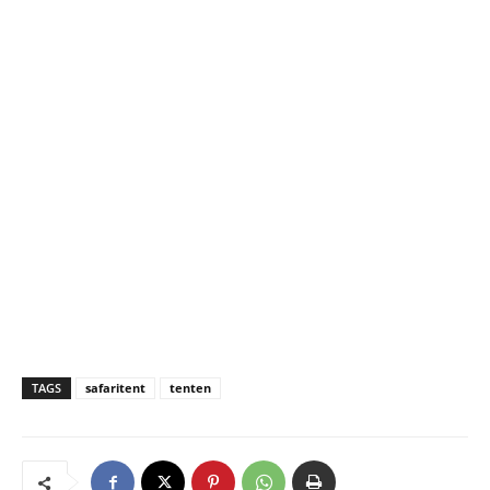
TAGS
safaritent
tenten