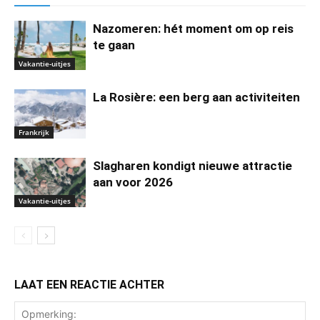
Nazomeren: hét moment om op reis
te gaan
Vakantie-uitjes
La Rosière: een berg aan activiteiten
Frankrijk
Slagharen kondigt nieuwe attractie
aan voor 2026
Vakantie-uitjes
LAAT EEN REACTIE ACHTER