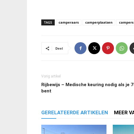
TAGS
camperaars
camperplaatsen
campers
Deel
Vorig artikel
Rijbewijs – Medische keuring nodig als je 7
bent
GERELATEERDE ARTIKELEN
MEER V