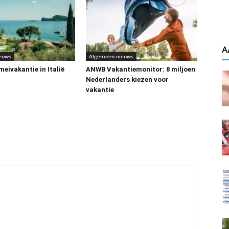
A
euws
Algemeen nieuws
eivakantie in Italië
ANWB Vakantiemonitor: 8 miljoen
Nederlanders kiezen voor
vakantie