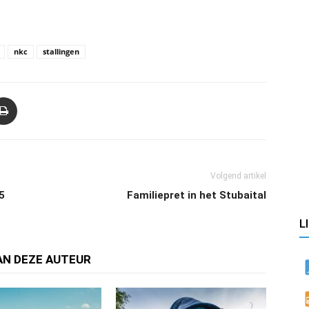
nkc
stallingen
Volgend artikel
5
Familiepret in het Stubaital
L
AN DEZE AUTEUR