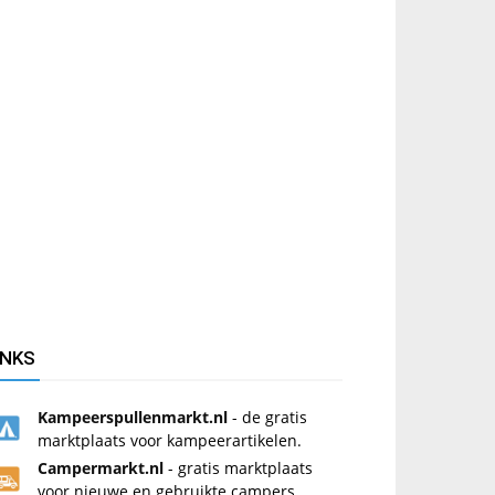
INKS
Kampeerspullenmarkt.nl
- de gratis
marktplaats voor kampeerartikelen.
Campermarkt.nl
- gratis marktplaats
voor nieuwe en gebruikte campers.