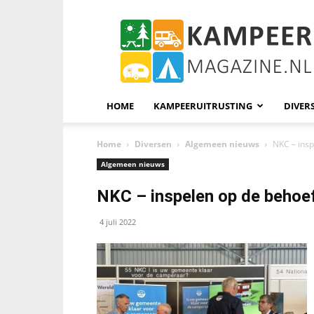
KampeerMagazine
HOME
KAMPEERUITRUSTING
DIVER
Home
Diversen
Algemeen nieuws
NKC – ins
Algemeen nieuws
NKC – inspelen op de behoe
4 juli 2022