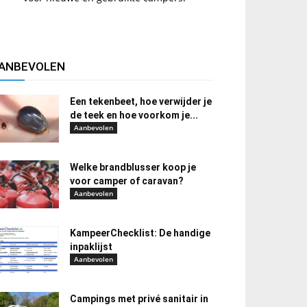
ANBEVOLEN
Een tekenbeet, hoe verwijder je
de teek en hoe voorkom je...
Aanbevolen
Welke brandblusser koop je
voor camper of caravan?
Aanbevolen
KampeerChecklist: De handige
inpaklijst
Aanbevolen
Campings met privé sanitair in