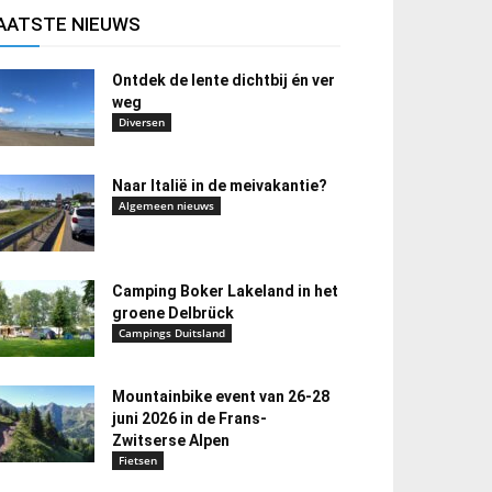
AATSTE NIEUWS
Ontdek de lente dichtbij én ver
weg
Diversen
Naar Italië in de meivakantie?
Algemeen nieuws
Camping Boker Lakeland in het
groene Delbrück
Campings Duitsland
Mountainbike event van 26-28
juni 2026 in de Frans-
Zwitserse Alpen
Fietsen