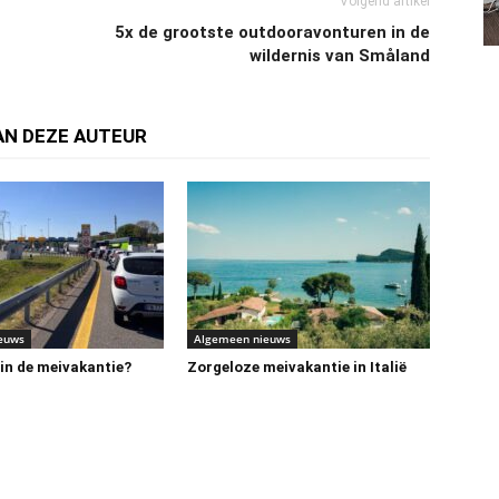
Volgend artikel
5x de grootste outdooravonturen in de
wildernis van Småland
AN DEZE AUTEUR
euws
Algemeen nieuws
 in de meivakantie?
Zorgeloze meivakantie in Italië