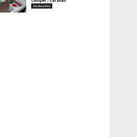
camper / caravan
Aanbevolen