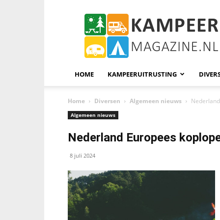
KampeerMagazine
HOME
KAMPEERUITRUSTING
DIVER
Home
Diversen
Algemeen nieuws
Nederland
Algemeen nieuws
Nederland Europees koplope
8 juli 2024