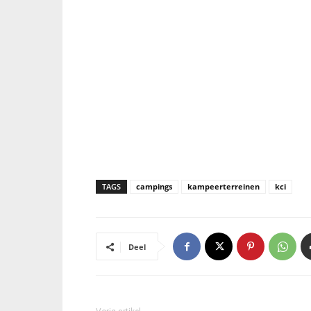
TAGS
campings
kampeerterreinen
kci
Deel