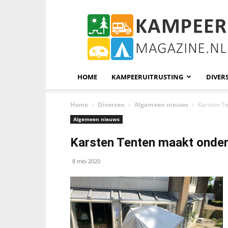
KampeerMagazine
HOME
KAMPEERUITRUSTING
DIVER
Home
Diversen
Algemeen nieuws
Karsten T
Algemeen nieuws
Karsten Tenten maakt onde
8 mei 2020