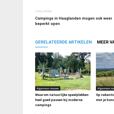
Vorig artikel
Campings in Haaglanden mogen ook weer
beperkt open
GERELATEERDE ARTIKELEN
MEER V
Algemeen nieuws
Algemeen ni
Waarom natuurlijke speelplekken
Op vakanti
heel goed passen bij moderne
met je hon
campings