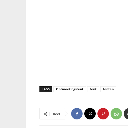
TAGS
Ontmoetingstent
tent
tenten
Deel