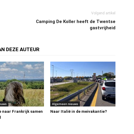
Volgend artikel
Camping De Koller heeft de Twentse
gastvrijheid
AN DEZE AUTEUR
euws
Algemeen nieuws
e naar Frankrijk samen
Naar Italië in de meivakantie?
d