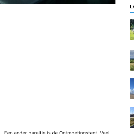
L
Een ander pareltje is de Ontmoetingstent. Veel