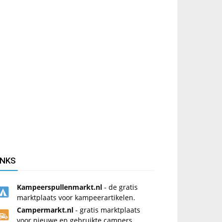
INKS
Kampeerspullenmarkt.nl
- de gratis
marktplaats voor kampeerartikelen.
Campermarkt.nl
- gratis marktplaats
voor nieuwe en gebruikte campers.