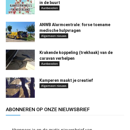
in de buurt
Aanbevolen
ANWB Alarmcentrale: forse toename
medische hulpvragen
Algemeen nieuws
Krakende koppeling (trekhaak) van de
caravan verhelpen
Aanbevolen
Kamperen maakt je creatief
Algemeen nieuws
ABONNEREN OP ONZE NIEUWSBRIEF
Abonneer je op de gratis nieuwsbrief van