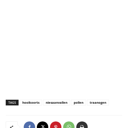
TAGS
hooikoorts
niesaanvallen
pollen
traanogen