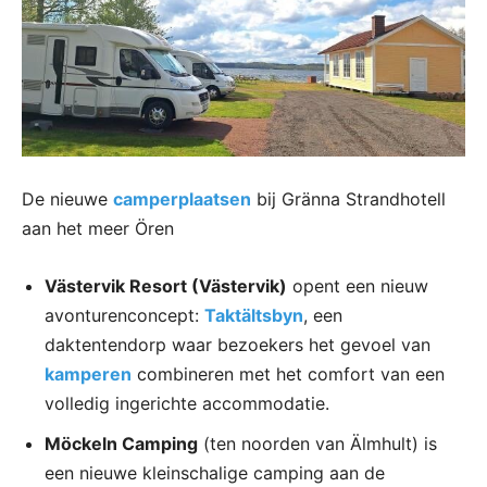
De nieuwe
camperplaatsen
bij Gränna Strandhotell
aan het meer Ören
Västervik Resort (Västervik)
opent een nieuw
avonturenconcept:
Taktältsbyn
, een
daktentendorp waar bezoekers het gevoel van
kamperen
combineren met het comfort van een
volledig ingerichte accommodatie.
Möckeln Camping
(ten noorden van Älmhult) is
een nieuwe kleinschalige camping aan de