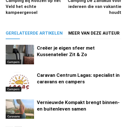
Camping Bij Roozen op het
Camping De Zandkuil voor
Veld het echte
iedereen die van vakantie
kampeergevoel
houdt
GERELATEERDE ARTIKELEN
MEER VAN DEZE AUTEUR
Creëer je eigen sfeer met
Kussenatelier Zit & Zo
Campers
Caravan Centrum Lagas: specialist in
caravans en campers
Campers
Vernieuwde Kompakt brengt binnen-
en buitenleven samen
Caravans