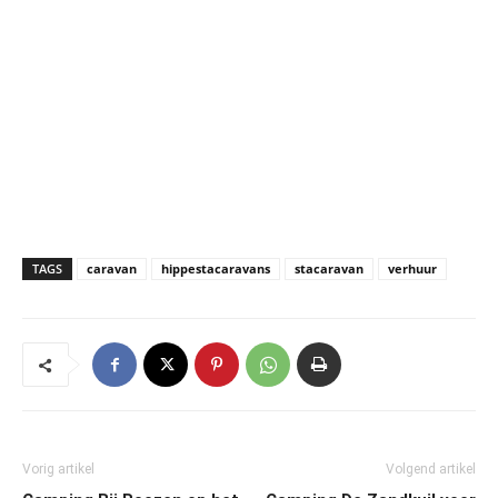
TAGS
caravan
hippestacaravans
stacaravan
verhuur
Vorig artikel
Volgend artikel