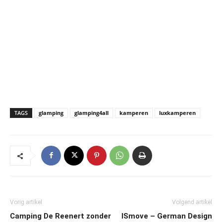
TAGS
glamping
glamping4all
kamperen
luxkamperen
Vorig artikel
Volgend artikel
Camping De Reenert zonder
ISmove – German Design