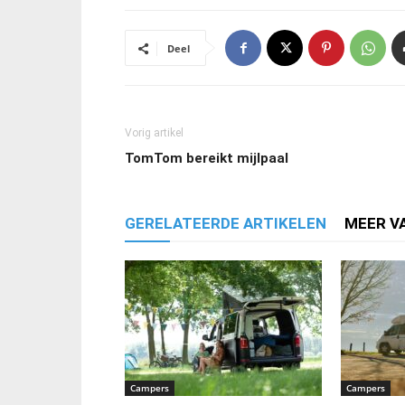
Deel
Vorig artikel
TomTom bereikt mijlpaal
GERELATEERDE ARTIKELEN
MEER V
Campers
Campers