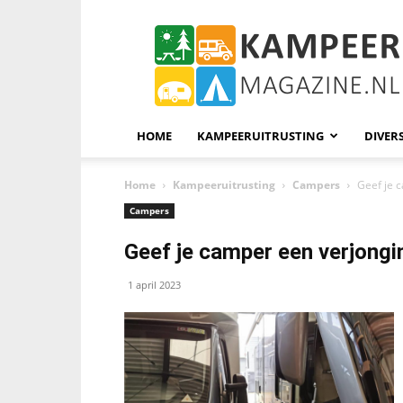
KampeerMagazine
HOME
KAMPEERUITRUSTING
DIVER
Home
Kampeeruitrusting
Campers
Geef je 
Campers
Geef je camper een verjong
1 april 2023