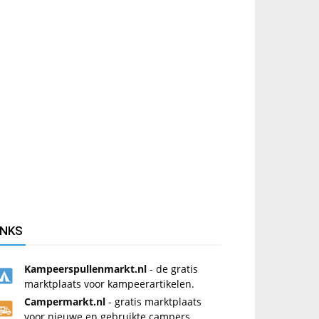
INKS
Kampeerspullenmarkt.nl
- de gratis
marktplaats voor kampeerartikelen.
Campermarkt.nl
- gratis marktplaats
voor nieuwe en gebruikte campers.