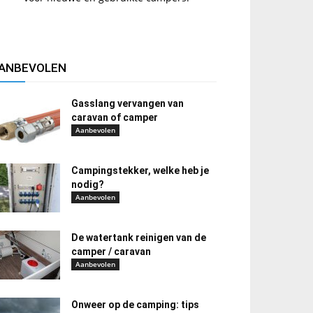
ANBEVOLEN
Gasslang vervangen van
caravan of camper
Aanbevolen
Campingstekker, welke heb je
nodig?
Aanbevolen
De watertank reinigen van de
camper / caravan
Aanbevolen
Onweer op de camping: tips