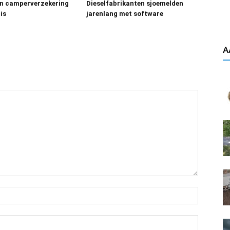
n camperverzekering
Dieselfabrikanten sjoemelden
is
jarenlang met software
A