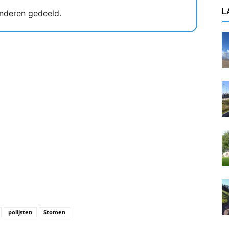
L
nderen gedeeld.
polijsten
Stomen