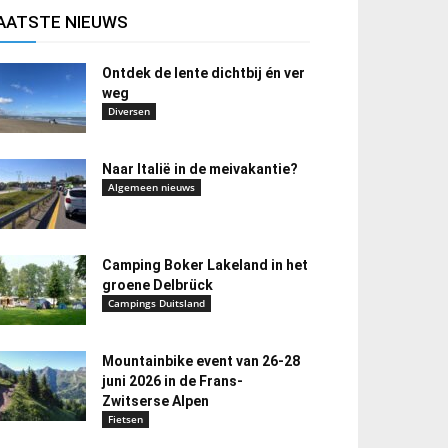
AATSTE NIEUWS
Ontdek de lente dichtbij én ver
weg
Diversen
Naar Italië in de meivakantie?
Algemeen nieuws
Camping Boker Lakeland in het
groene Delbrück
Campings Duitsland
Mountainbike event van 26-28
juni 2026 in de Frans-
Zwitserse Alpen
Fietsen