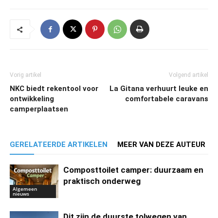
Vorig artikel
Volgend artikel
NKC biedt rekentool voor
La Gitana verhuurt leuke en
ontwikkeling
comfortabele caravans
camperplaatsen
GERELATEERDE ARTIKELEN
MEER VAN DEZE AUTEUR
Composttoilet camper: duurzaam en
praktisch onderweg
Algemeen
nieuws
Dit zijn de duurste tolwegen van