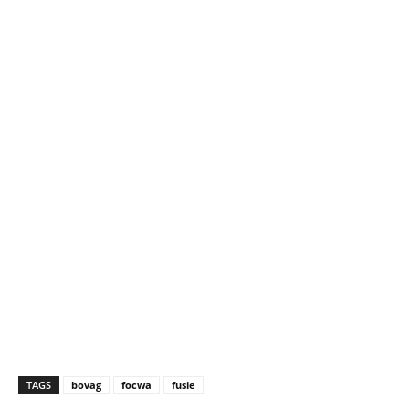
TAGS
bovag
focwa
fusie