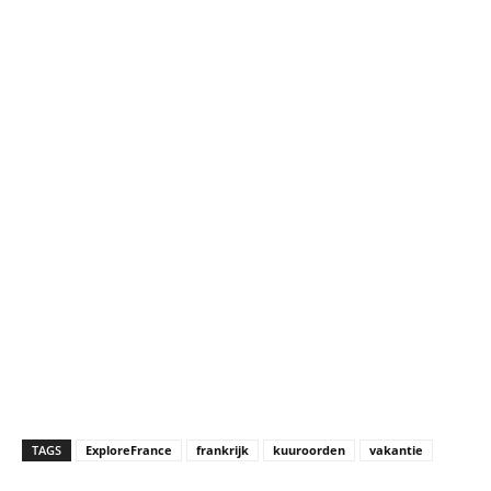
TAGS
ExploreFrance
frankrijk
kuuroorden
vakantie