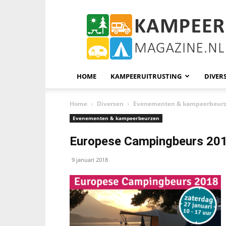
KampeerMagazine
HOME
KAMPEERUITRUSTING
DIVER
Home
Diversen
Evenementen & kampeerbeur
Evenementen & kampeerbeurzen
Europese Campingbeurs 20
9 januari 2018