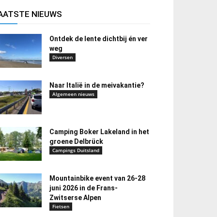
AATSTE NIEUWS
Ontdek de lente dichtbij én ver
weg
Diversen
Naar Italië in de meivakantie?
Algemeen nieuws
Camping Boker Lakeland in het
groene Delbrück
Campings Duitsland
Mountainbike event van 26-28
juni 2026 in de Frans-
Zwitserse Alpen
Fietsen