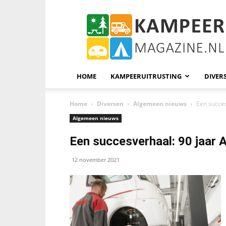
KampeerMagazine
HOME
KAMPEERUITRUSTING
DIVER
Home
Diversen
Algemeen nieuws
Een succes
Algemeen nieuws
Een succesverhaal: 90 jaar 
12 november 2021