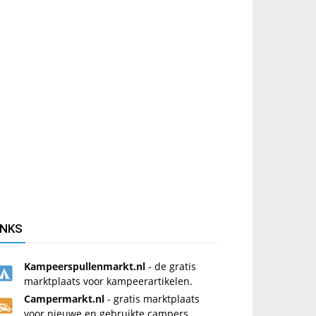
INKS
Kampeerspullenmarkt.nl
- de gratis
marktplaats voor kampeerartikelen.
Campermarkt.nl
- gratis marktplaats
voor nieuwe en gebruikte campers.