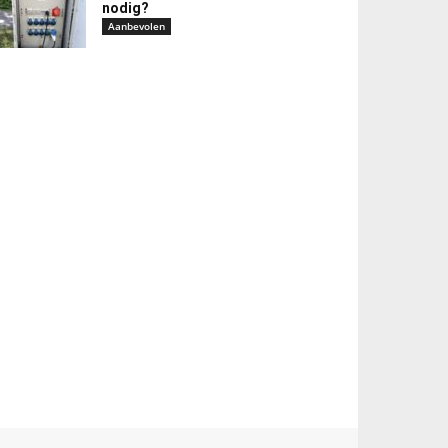
nodig?
Aanbevolen