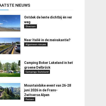
AATSTE NIEUWS
Ontdek de lente dichtbij én ver
weg
Diversen
Naar Italië in de meivakantie?
Algemeen nieuws
Camping Boker Lakeland in het
groene Delbrück
Campings Duitsland
Mountainbike event van 26-28
juni 2026 in de Frans-
Zwitserse Alpen
Fietsen