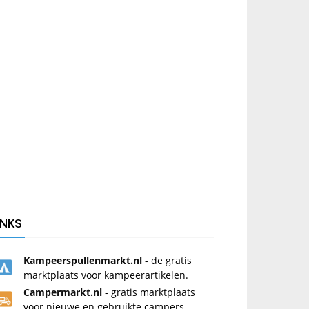
INKS
Kampeerspullenmarkt.nl
- de gratis
marktplaats voor kampeerartikelen.
Campermarkt.nl
- gratis marktplaats
voor nieuwe en gebruikte campers.