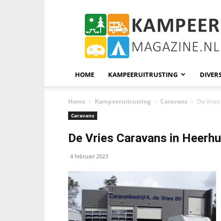
KampeerMagazine
HOME
KAMPEERUITRUSTING
DIVER
Home
Kampeeruitrusting
Caravans
De Vrie
Caravans
De Vries Caravans in Heerh
4 februari 2023