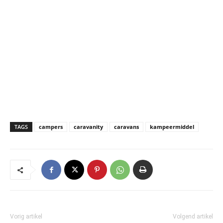
TAGS
campers
caravanity
caravans
kampeermiddel
Vorig artikel
Volgend artikel