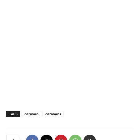
TAGS
caravan
caravans