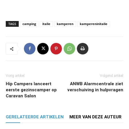
TAGS
camping
italie
kamperen
kampereninitalie
Vorig artikel
Volgend artikel
Hip Campers lanceert
ANWB Alarmcentrale ziet
eerste gezinscamper op
verschuiving in hulpvragen
Caravan Salon
GERELATEERDE ARTIKELEN
MEER VAN DEZE AUTEUR