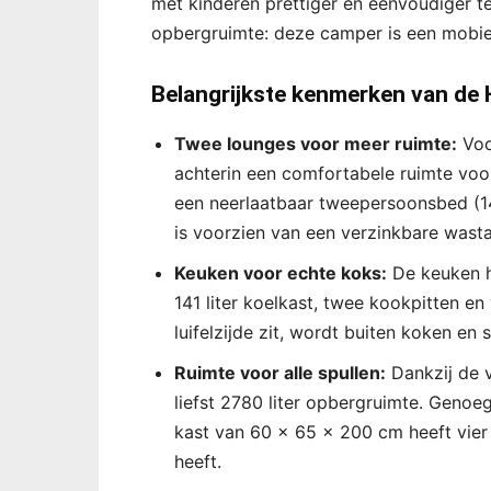
met kinderen prettiger en eenvoudiger t
opbergruimte: deze camper is een mobie
Belangrijkste kenmerken van de 
Twee lounges voor meer ruimte:
Voo
achterin een comfortabele ruimte voo
een neerlaatbaar tweepersoonsbed (14
is voorzien van een verzinkbare wastaf
Keuken voor echte koks:
De keuken h
141 liter koelkast, twee kookpitten e
luifelzijde zit, wordt buiten koken en
Ruimte voor alle spullen:
Dankzij de 
liefst 2780 liter opbergruimte. Genoeg
kast van 60 x 65 x 200 cm heeft vier 
heeft.