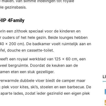
e maken. Van slimme indelingen tot royale
le gezinsbasis.
HIP 4Family
rin een zithoek speciaal voor de kinderen en
r ouders of het hele gezin. Beide lounges hebben
0 x 200 cm). De badkamer voelt ruimtelijk aan en
el, douche en cassette-toilet.
eeft een royaal werkblad van 125 x 60 cm, een
n veel bergruimte. Doordat de keuken aan de
 samen eten een stuk gezelliger.
L
verwarmde dubbele vloer biedt de camper maar
 plek voor kites, ski’s, stoelen en een barbecue. De
aparte lades, zodat ieder gezinslid een eigen plek