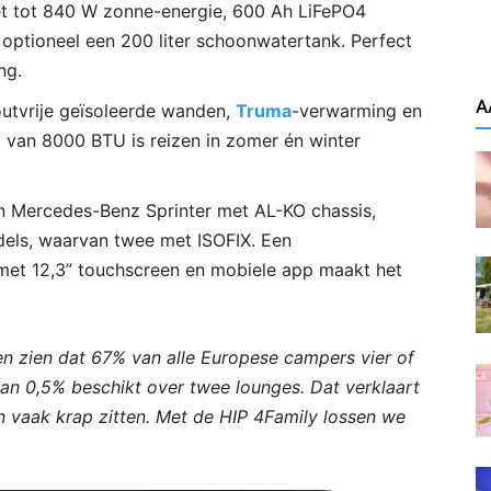
t tot 840 W zonne-energie, 600 Ah LiFePO4
ptioneel een 200 liter schoonwatertank. Perfect
ng.
A
utvrije geïsoleerde wanden,
Truma
-verwarming en
o van 8000 BTU is reizen in zomer én winter
Mercedes-Benz Sprinter met AL-KO chassis,
rdels, waarvan twee met ISOFIX. Een
 met 12,3” touchscreen en mobiele app maakt het
n zien dat 67% van alle Europese campers vier of
an 0,5% beschikt over twee lounges. Dat verklaart
vaak krap zitten. Met de HIP 4Family lossen we