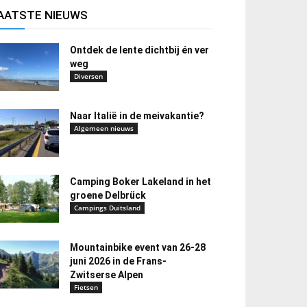
AATSTE NIEUWS
Ontdek de lente dichtbij én ver
weg
Diversen
Naar Italië in de meivakantie?
Algemeen nieuws
Camping Boker Lakeland in het
groene Delbrück
Campings Duitsland
Mountainbike event van 26-28
juni 2026 in de Frans-
Zwitserse Alpen
Fietsen