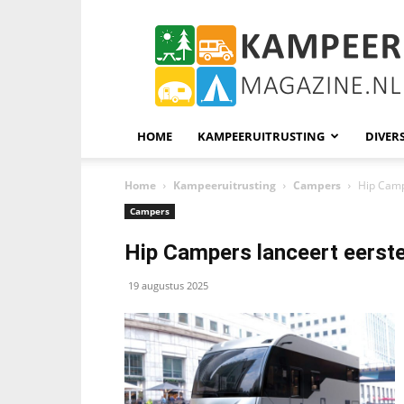
KampeerMagazine
HOME
KAMPEERUITRUSTING
DIVER
Home
Kampeeruitrusting
Campers
Hip Camp
Campers
Hip Campers lanceert eerst
19 augustus 2025