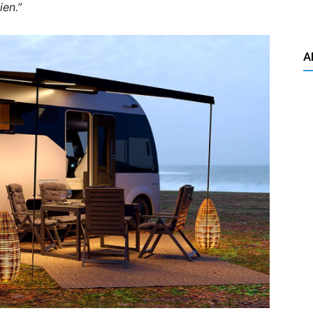
ien.”
A