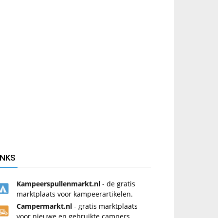
INKS
Kampeerspullenmarkt.nl
- de gratis
marktplaats voor kampeerartikelen.
Campermarkt.nl
- gratis marktplaats
voor nieuwe en gebruikte campers.