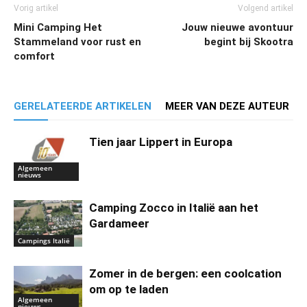
Vorig artikel
Volgend artikel
Mini Camping Het
Jouw nieuwe avontuur
Stammeland voor rust en
begint bij Skootra
comfort
GERELATEERDE ARTIKELEN
MEER VAN DEZE AUTEUR
Tien jaar Lippert in Europa
Algemeen
nieuws
Camping Zocco in Italië aan het
Gardameer
Campings Italië
Zomer in de bergen: een coolcation
om op te laden
Algemeen
nieuws