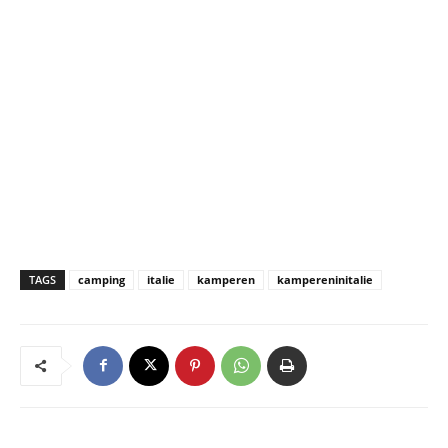
TAGS
camping
italie
kamperen
kampereninitalie