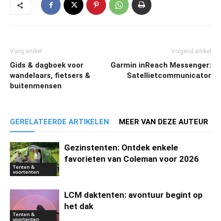
Vorig artikel
Volgend artikel
Gids & dagboek voor
Garmin inReach Messenger:
wandelaars, fietsers &
Satellietcommunicator
buitenmensen
GERELATEERDE ARTIKELEN
MEER VAN DEZE AUTEUR
Gezinstenten: Ontdek enkele
favorieten van Coleman voor 2026
Tenten &
voortenten
LCM daktenten: avontuur begint op
het dak
Tenten &
voortenten