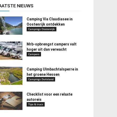
AATSTE NIEUWS
Camping Via Claudiasee in
Oostenrijk ontdekken
Campings Oostenrijk
Mrb-opbrengst campers valt
hoger uit dan verwacht
Campers
Camping Ulmbachtalsperre in
het groene Hessen
Campings Duitsland
Checklist voor een relaxte
autoreis
Tips & trucs