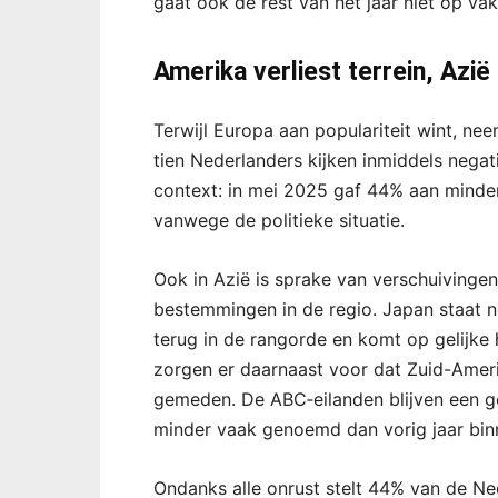
gaat ook de rest van het jaar niet op vak
Amerika verliest terrein, Azi
Terwijl Europa aan populariteit wint, ne
tien Nederlanders kijken inmiddels negat
context: in mei 2025 gaf 44% aan minder
vanwege de politieke situatie.
Ook in Azië is sprake van verschuivingen.
bestemmingen in de regio. Japan staat nog
terug in de rangorde en komt op gelijke
zorgen er daarnaast voor dat Zuid-Amer
gemeden. De ABC‑eilanden blijven een ge
minder vaak genoemd dan vorig jaar bin
Ondanks alle onrust stelt 44% van de Nede