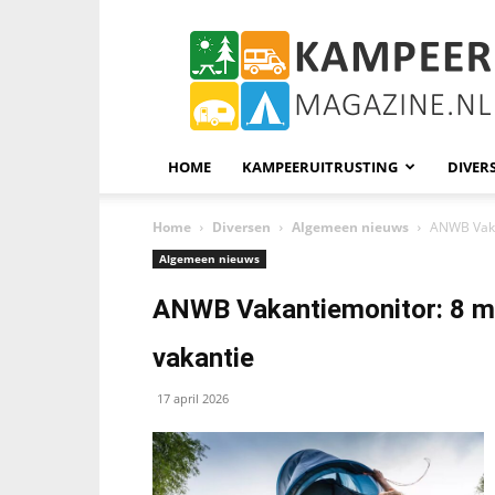
KampeerMagazine
HOME
KAMPEERUITRUSTING
DIVER
Home
Diversen
Algemeen nieuws
ANWB Vaka
Algemeen nieuws
ANWB Vakantiemonitor: 8 mi
vakantie
17 april 2026