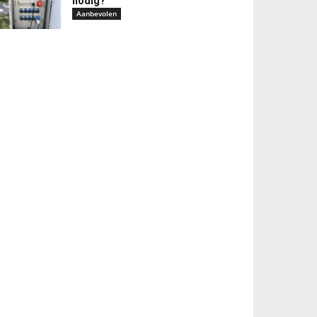
nodig?
Aanbevolen