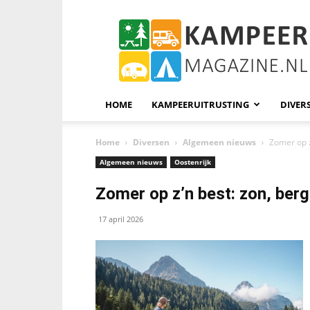
KampeerMagazine
HOME
KAMPEERUITRUSTING
DIVER
Home
Diversen
Algemeen nieuws
Zomer op z
Algemeen nieuws
Oostenrijk
Zomer op z’n best: zon, berg
17 april 2026