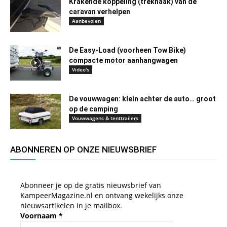
Krakende koppeling (trekhaak) van de
caravan verhelpen
Aanbevolen
De Easy-Load (voorheen Tow Bike)
compacte motor aanhangwagen
Video's
De vouwwagen: klein achter de auto… groot
op de camping
Vouwwagens & tenttrailers
ABONNEREN OP ONZE NIEUWSBRIEF
Abonneer je op de gratis nieuwsbrief van
KampeerMagazine.nl en ontvang wekelijks onze
nieuwsartikelen in je mailbox.
Voornaam
*