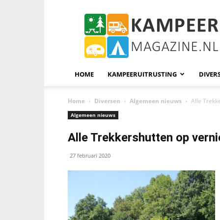
KampeerMagazine
HOME
KAMPEERUITRUSTING
DIVER
Home
Diversen
Algemeen nieuws
Alle Trekk
Algemeen nieuws
Alle Trekkershutten op vern
27 februari 2020