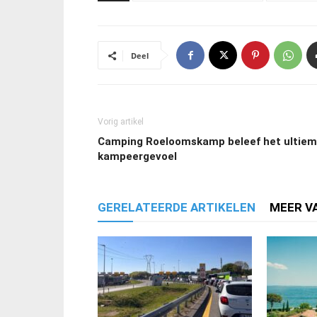
Deel
Vorig artikel
Camping Roeloomskamp beleef het ultie
kampeergevoel
GERELATEERDE ARTIKELEN
MEER V