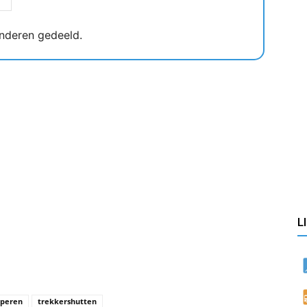
nderen gedeeld.
L
peren
trekkershutten