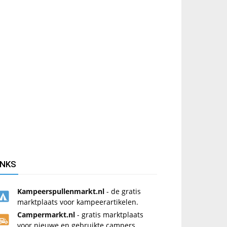
INKS
Kampeerspullenmarkt.nl
- de gratis
marktplaats voor kampeerartikelen.
Campermarkt.nl
- gratis marktplaats
voor nieuwe en gebruikte campers.