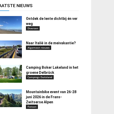
AATSTE NIEUWS
Ontdek de lente dichtbij én ver
weg
Diversen
Naar Italië in de meivakantie?
Algemeen nieuws
Camping Boker Lakeland in het
groene Delbrück
Campings Duitsland
Mountainbike event van 26-28
juni 2026 in de Frans-
Zwitserse Alpen
Fietsen