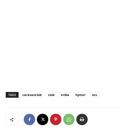
TAGS
caravanclub
club
eriba
hymer
ncc