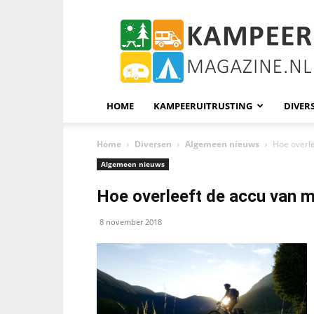
KampeerMagazine
HOME
KAMPEERUITRUSTING
DIVER
Home
Diversen
Algemeen nieuws
Hoe overle
Algemeen nieuws
Hoe overleeft de accu van mi
8 november 2018