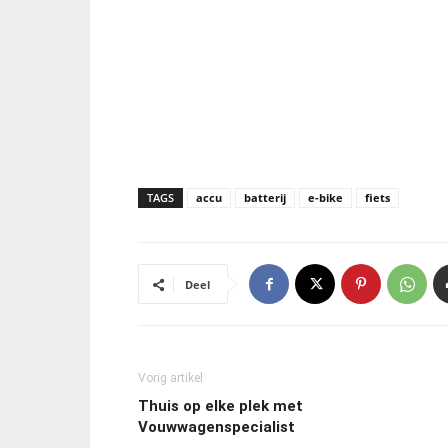
TAGS
accu
batterij
e-bike
fiets
Deel
Vorig artikel
Thuis op elke plek met
Vouwwagenspecialist