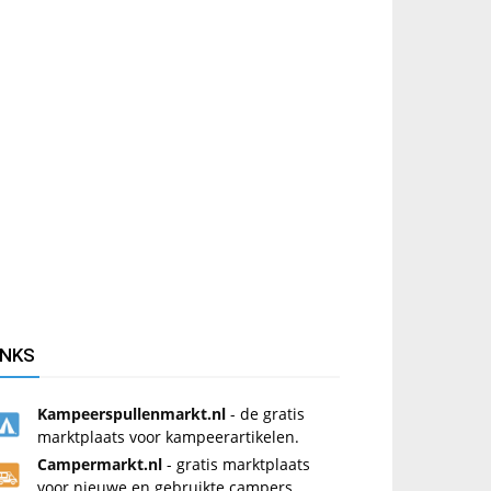
INKS
Kampeerspullenmarkt.nl
- de gratis
marktplaats voor kampeerartikelen.
Campermarkt.nl
- gratis marktplaats
voor nieuwe en gebruikte campers.