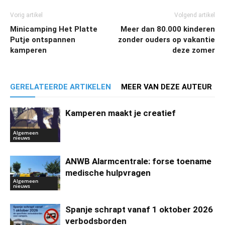
Vorig artikel
Volgend artikel
Minicamping Het Platte
Meer dan 80.000 kinderen
Putje ontspannen
zonder ouders op vakantie
kamperen
deze zomer
GERELATEERDE ARTIKELEN
MEER VAN DEZE AUTEUR
Kamperen maakt je creatief
Algemeen
nieuws
ANWB Alarmcentrale: forse toename
medische hulpvragen
Algemeen
nieuws
Spanje schrapt vanaf 1 oktober 2026
verbodsborden