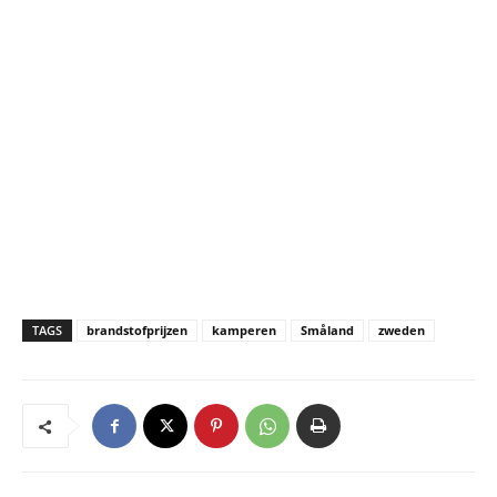
TAGS
brandstofprijzen
kamperen
Småland
zweden