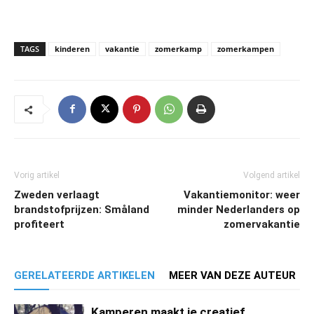
TAGS
kinderen
vakantie
zomerkamp
zomerkampen
Vorig artikel
Volgend artikel
Zweden verlaagt
Vakantiemonitor: weer
brandstofprijzen: Småland
minder Nederlanders op
profiteert
zomervakantie
GERELATEERDE ARTIKELEN
MEER VAN DEZE AUTEUR
Kamperen maakt je creatief