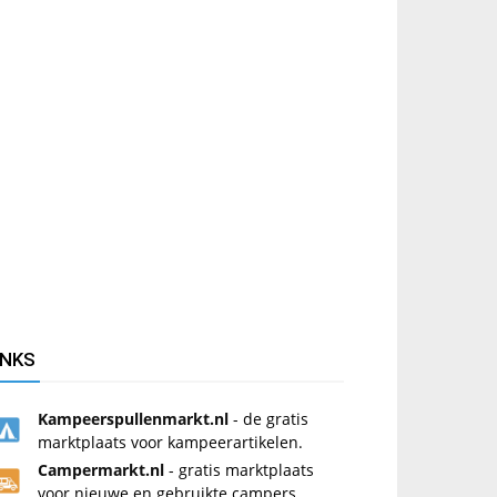
INKS
Kampeerspullenmarkt.nl
- de gratis
marktplaats voor kampeerartikelen.
Campermarkt.nl
- gratis marktplaats
voor nieuwe en gebruikte campers.