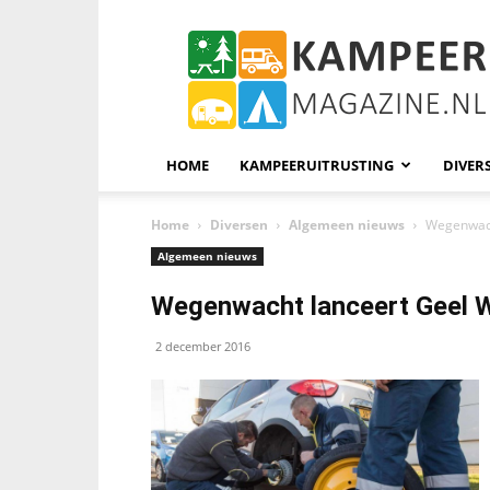
KampeerMagazine
HOME
KAMPEERUITRUSTING
DIVER
Home
Diversen
Algemeen nieuws
Wegenwach
Algemeen nieuws
Wegenwacht lanceert Geel W
2 december 2016