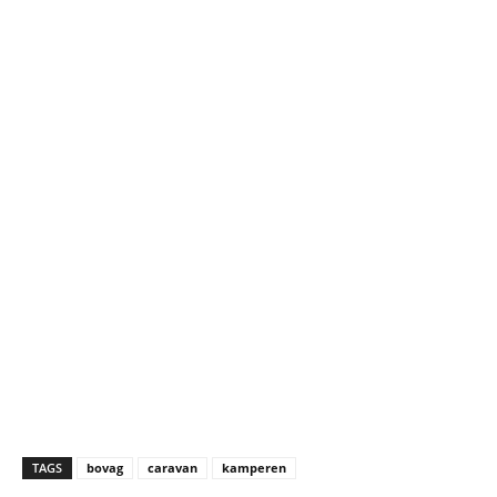
TAGS
bovag
caravan
kamperen